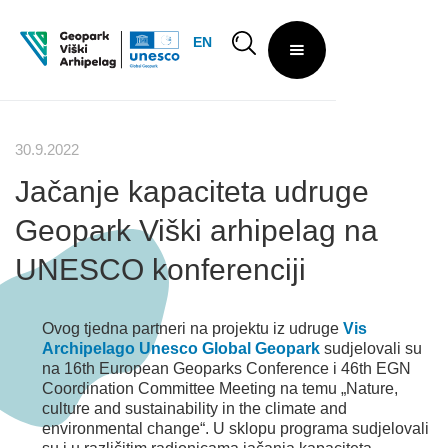
EN
30.9.2022
Jačanje kapaciteta udruge
Geopark Viški arhipelag na
UNESCO konferenciji
Ovog tjedna partneri na projektu iz udruge
Vis
Archipelago Unesco Global Geopark
sudjelovali su
na 16th European Geoparks Conference i 46th EGN
Coordination Committee Meeting na temu „Nature,
culture and sustainability in the climate and
environmental change“. U sklopu programa sudjelovali