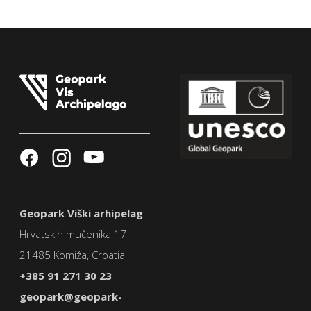
Geopark Viški arhipelag
Hrvatskih mučenika 17
21485 Komiža, Croatia
+385 91 271 30 23
geopark@geopark-