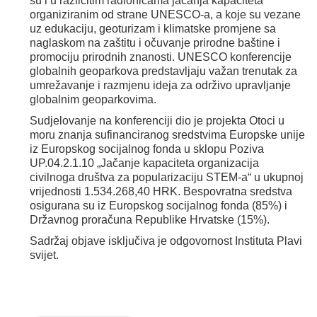
su i u različitim radionicama jačanja kapaciteta
organiziranim od strane UNESCO-a, a koje su vezane
uz edukaciju, geoturizam i klimatske promjene sa
naglaskom na zaštitu i očuvanje prirodne
baštine i
promociju prirodnih znanosti. UNESCO konferencije
globalnih geoparkova predstavljaju važan trenutak za
umrežavanje i razmjenu ideja za održivo upravljanje
globalnim geoparkovima.
Sudjelovanje na konferenciji dio je projekta Otoci u
moru znanja sufinanciranog sredstvima Europske unije
iz Europskog socijalnog fonda u sklopu Poziva
UP.04.2.1.10 „Jačanje kapaciteta organizacija
civilnoga društva za popularizaciju STEM-a“ u ukupnoj
vrijednosti 1.534.268,40 HRK. Bespovratna sredstva
osigurana su iz Europskog socijalnog fonda (85%) i
Državnog proračuna Republike Hrvatske (15%).
Sadržaj objave isključiva je odgovornost Instituta Plavi
svijet.