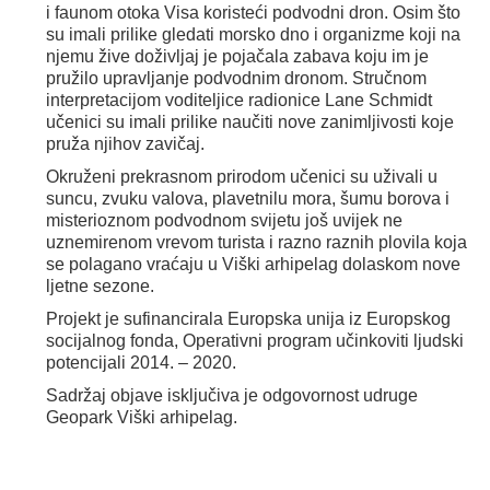
i faunom otoka Visa koristeći podvodni dron. Osim što
su imali prilike gledati morsko dno i organizme koji na
njemu žive doživljaj je pojačala zabava koju im je
pružilo upravljanje podvodnim dronom. Stručnom
interpretacijom voditeljice radionice Lane Schmidt
učenici su imali prilike naučiti nove zanimljivosti koje
pruža njihov zavičaj.
Okruženi prekrasnom prirodom učenici su uživali u
suncu, zvuku valova, plavetnilu mora, šumu borova i
misterioznom podvodnom svijetu još uvijek ne
uznemirenom vrevom turista i razno raznih plovila koja
se polagano vraćaju u Viški arhipelag dolaskom nove
ljetne sezone.
Projekt je sufinancirala Europska unija iz Europskog
socijalnog fonda, Operativni program učinkoviti ljudski
potencijali 2014. – 2020.
Sadržaj objave isključiva je odgovornost udruge
Geopark Viški arhipelag.