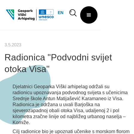
EN
3.5.2023
Radionica "Podvodni svijet
otoka Visa"
Djelatnici Geoparka Viški arhipelag održali su
radionicu upoznavanja podvodnog svijeta s učenicima
Srednje škole Antun Matijašević Karamaneo iz Visa.
Radionica je održana u uvali Barjoška na
sjeverozapadnoj obali otoka Visa, udaljenoj 2 i pol
kilometra zračne linije od najbližeg urbanog naselja –
Komiže.
Cilj radionice bio je upoznati učenike s morskom florom